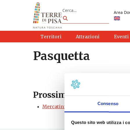
Vai al contenuto
Cerca
Area Do
Cerca
Territori
Attrazioni
Eventi
Pasquetta
Prossimi eventi
Consenso
Mercatini a Marina di Pisa e Tirrenia
Questo sito web utilizza i c