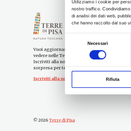
Utilizziamo i cookie per perso
nostro traffico. Condividiamo 
di analisi dei dati web, pubbl
che hanno raccolto dal suo uti
Selezione
Necessari
del
Vuoi aggiornamenti su cosa fare e cosa
consenso
vedere nelle Terre di Pisa?
Iscriviti alla nostra newsletter! Subito una
sorpresa per te!
Iscriviti alla nostra Newsletter!
Rifiuta
© 2026
Terre di Pisa