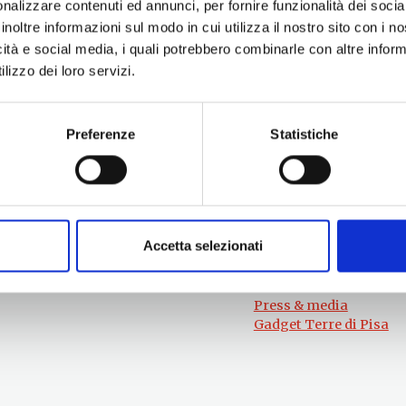
nalizzare contenuti ed annunci, per fornire funzionalità dei socia
inoltre informazioni sul modo in cui utilizza il nostro sito con i 
icità e social media, i quali potrebbero combinarle con altre inform
lizzo dei loro servizi.
Preferenze
Statistiche
Per informazioni
#lemieTerrediPisa
Esperienze
Servizio Promozione e Sviluppo delle
Territori
Imprese
Eventi
Ufficio Internazionalizzazione,
Itinerari
Turismo e Beni Culturali
Accetta selezionati
Attrazioni
turismo@tno.camcom.it
Prodotti e Servizi
Chi Siamo
Press & media
Gadget Terre di Pisa