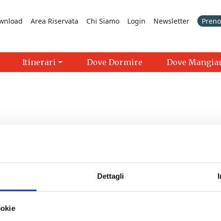
wnload
Area Riservata
Chi Siamo
Login
Newsletter
Prenot
Itinerari
Dove Dormire
Dove Mangia
Dettagli
- 09/08/2026 - 29/09/2026 - 9:00 - 19:00
ookie