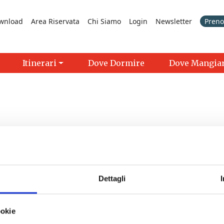
wnload
Area Riservata
Chi Siamo
Login
Newsletter
Prenot
Itinerari
Dove Dormire
Dove Mangia
Dettagli
>
ookie