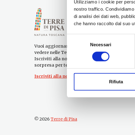
Utilizziamo i cookie per perso
nostro traffico. Condividiamo 
di analisi dei dati web, pubbl
che hanno raccolto dal suo uti
Selezione
Necessari
del
Vuoi aggiornamenti su cosa fare e cosa
consenso
vedere nelle Terre di Pisa?
Iscriviti alla nostra newsletter! Subito una
sorpresa per te!
Iscriviti alla nostra Newsletter!
Rifiuta
© 2026
Terre di Pisa