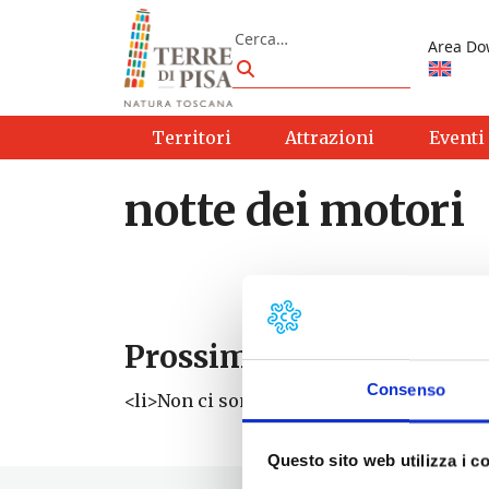
Vai al contenuto
Cerca
Area Do
Cerca
Territori
Attrazioni
Eventi
notte dei motori
Prossimi eventi
Consenso
<li>Non ci sono eventi con questo tag</li
Questo sito web utilizza i c