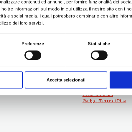
nalizzare contenuti ed annunci, per fornire funzionalità dei socia
inoltre informazioni sul modo in cui utilizza il nostro sito con i 
icità e social media, i quali potrebbero combinarle con altre inform
lizzo dei loro servizi.
Preferenze
Statistiche
Per informazioni
#lemieTerrediPisa
Esperienze
Servizio Promozione e Sviluppo delle
Territori
Imprese
Eventi
Ufficio Internazionalizzazione,
Itinerari
Turismo e Beni Culturali
Attrazioni
turismo@tno.camcom.it
Accetta selezionati
Prodotti e Servizi
Chi Siamo
Press & media
Gadget Terre di Pisa