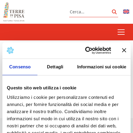
Vai al contenuto
Cerca
Cerca
Museo Navi Antiche
Consenso
Dettagli
Informazioni sui cookie
Prossimi eventi
Questo sito web utilizza i cookie
Utilizziamo i cookie per personalizzare contenuti ed
<li>Non ci sono eventi con questo tag</li>
annunci, per fornire funzionalità dei social media e per
analizzare il nostro traffico. Condividiamo inoltre
informazioni sul modo in cui utilizza il nostro sito con i
nostri partner che si occupano di analisi dei dati web,
pubblicità e social media, i quali potrebbero combinarle