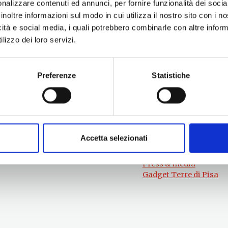
nalizzare contenuti ed annunci, per fornire funzionalità dei socia
inoltre informazioni sul modo in cui utilizza il nostro sito con i 
icità e social media, i quali potrebbero combinarle con altre inform
lizzo dei loro servizi.
Preferenze
Statistiche
Per informazioni
#lemieTerrediPisa
Esperienze
Servizio Promozione e Sviluppo delle
Territori
Imprese
Eventi
Ufficio Internazionalizzazione,
Itinerari
Turismo e Beni Culturali
Attrazioni
turismo@tno.camcom.it
Accetta selezionati
Prodotti e Servizi
Chi Siamo
Press & media
Gadget Terre di Pisa