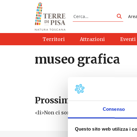
Vai al contenuto
Cerca
Are
Cerca
Territori
Attrazioni
Eventi
museo grafica
Prossimi eventi
Consenso
<li>Non ci sono eventi con questo tag</li
Questo sito web utilizza i c