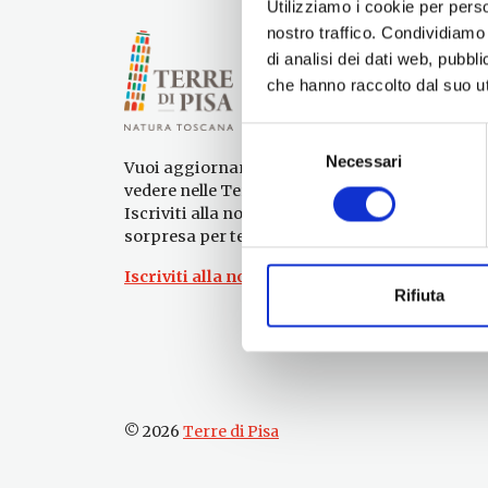
Utilizziamo i cookie per perso
nostro traffico. Condividiamo 
di analisi dei dati web, pubbl
che hanno raccolto dal suo uti
Selezione
Necessari
del
Vuoi aggiornamenti su cosa fare e cosa
consenso
vedere nelle Terre di Pisa?
Iscriviti alla nostra newsletter! Subito una
sorpresa per te!
Iscriviti alla nostra Newsletter!
Rifiuta
© 2026
Terre di Pisa