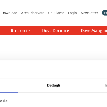
a Download
Area Riservata
Chi Siamo
Login
Newsletter
P
Itinerari
Dove Dormire
Dove Mangia
Dettagli
>
ookie