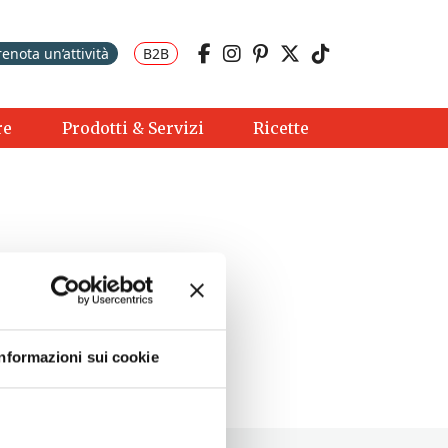
renota un’attività
B2B
re
Prodotti & Servizi
Ricette
Informazioni sui cookie