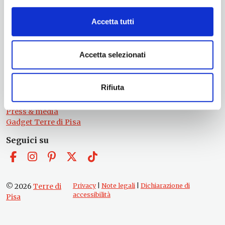
turismo@tno.camcom.it
Accetta tutti
#lemieTerrediPisa
Esperienze
Territori
Accetta selezionati
Eventi
Itinerari
Attrazioni
Rifiuta
Prodotti e Servizi
Chi Siamo
Press & media
Gadget Terre di Pisa
Seguici su
© 2026
Terre di
Privacy
|
Note legali
|
Dichiarazione di
accessibilità
Pisa