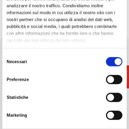
23:00 - 23:45
analizzare il nostro traffico. Condividiamo inoltre
Giornata Nazionale del Trekking Urbano | Pisa
-
informazioni sul modo in cui utilizza il nostro sito con i
31/10/2026 - Tutto il giorno
nostri partner che si occupano di analisi dei dati web,
pubblicità e social media, i quali potrebbero combinarle
con altre informazioni che ha fornito loro o che hanno
raccolto dal suo utilizzo dei loro servizi.
Selezione
Necessari
del
consenso
Preferenze
Vuoi aggiornamenti su cosa fare e cosa vedere nelle Terre
di Pisa?
Iscriviti alla nostra newsletter! Subito una sorpresa per te!
Statistiche
Iscriviti alla nostra Newsletter!
Per informazioni
Marketing
Servizio Promozione e Sviluppo delle Imprese
Ufficio Internazionalizzazione, Turismo e Beni Culturali