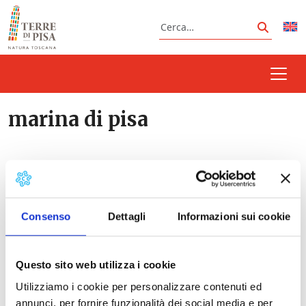
Vai al contenuto
Cerca
Cerca
marina di pisa
Prossimi eventi
Consenso
Dettagli
Informazioni sui cookie
Mercatini a Marina di Pisa e Tirrenia
-
09/08/2026 - 29/09/2026 - 9:00 - 19:00
Marenia | Estate sul Litorale Pisano
- 11/08/2026
Questo sito web utilizza i cookie
- 30/08/2026 - Tutto il giorno
Utilizziamo i cookie per personalizzare contenuti ed
Fuochi d'artificio a Marina di Pisa
- 29/08/2026 -
annunci, per fornire funzionalità dei social media e per