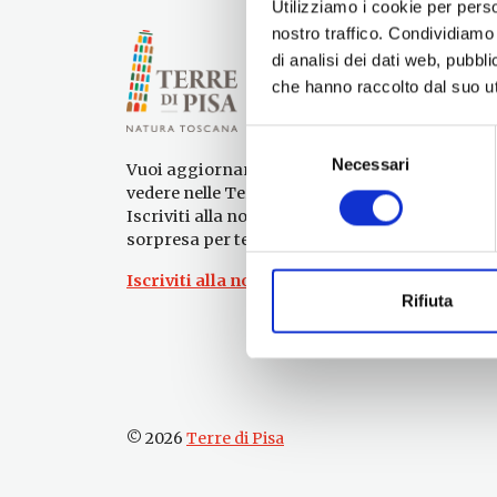
Utilizziamo i cookie per perso
nostro traffico. Condividiamo 
di analisi dei dati web, pubbl
che hanno raccolto dal suo uti
Selezione
Necessari
del
Vuoi aggiornamenti su cosa fare e cosa
consenso
vedere nelle Terre di Pisa?
Iscriviti alla nostra newsletter! Subito una
sorpresa per te!
Iscriviti alla nostra Newsletter!
Rifiuta
© 2026
Terre di Pisa