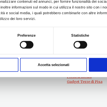
nalizzare contenuti ed annunci, per fornire funzionalità dei socia
inoltre informazioni sul modo in cui utilizza il nostro sito con i 
icità e social media, i quali potrebbero combinarle con altre inform
lizzo dei loro servizi.
Preferenze
Statistiche
Per informazioni
#lemieTerrediPisa
Esperienze
Servizio Promozione e Sviluppo delle
Territori
Imprese
Eventi
Ufficio Internazionalizzazione,
Itinerari
Turismo e Beni Culturali
Attrazioni
turismo@tno.camcom.it
Accetta selezionati
Prodotti e Servizi
Chi Siamo
Press & media
Gadget Terre di Pisa