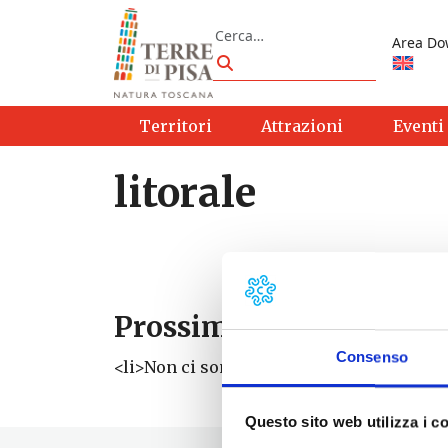
Vai al contenuto
Cerca
Area Do
Cerca
Territori
Attrazioni
Eventi
litorale
Prossimi eventi
Consenso
<li>Non ci sono eventi con questo tag</li
Questo sito web utilizza i c