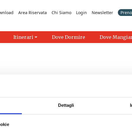
wnload
Area Riservata
Chi Siamo
Login
Newsletter
Prenot
Itinerari
Dove Dormire
Dove Mangia
Dettagli
>
ookie