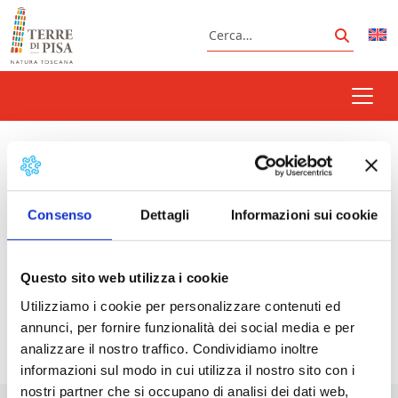
Vai al contenuto
Cerca
Cerca
La Notte dei Ricercatori in
Toscana
Consenso
Dettagli
Informazioni sui cookie
Questo sito web utilizza i cookie
Prossimi eventi
Utilizziamo i cookie per personalizzare contenuti ed
annunci, per fornire funzionalità dei social media e per
<li>Non ci sono eventi con questo tag</li>
analizzare il nostro traffico. Condividiamo inoltre
informazioni sul modo in cui utilizza il nostro sito con i
nostri partner che si occupano di analisi dei dati web,