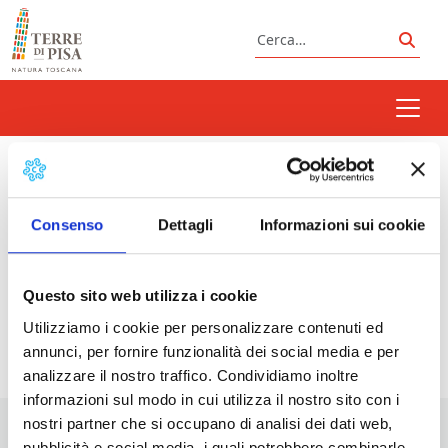
Vai al contenuto
Cerca
Cerc
grotta monticello
Consenso
Dettagli
Informazioni sui cookie
Prossimi eventi
Questo sito web utilizza i cookie
Utilizziamo i cookie per personalizzare contenuti ed
<li>Non ci sono eventi con questo tag</li>
annunci, per fornire funzionalità dei social media e per
analizzare il nostro traffico. Condividiamo inoltre
informazioni sul modo in cui utilizza il nostro sito con i
nostri partner che si occupano di analisi dei dati web,
pubblicità e social media, i quali potrebbero combinarle