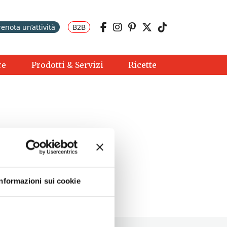
renota un’attività
B2B
re
Prodotti & Servizi
Ricette
Informazioni sui cookie