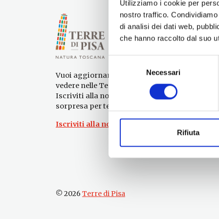
Utilizziamo i cookie per perso
nostro traffico. Condividiamo 
di analisi dei dati web, pubbl
che hanno raccolto dal suo uti
Selezione
Necessari
del
Vuoi aggiornamenti su cosa fare e cosa
consenso
vedere nelle Terre di Pisa?
Iscriviti alla nostra newsletter! Subito una
sorpresa per te!
Iscriviti alla nostra Newsletter!
Rifiuta
© 2026
Terre di Pisa