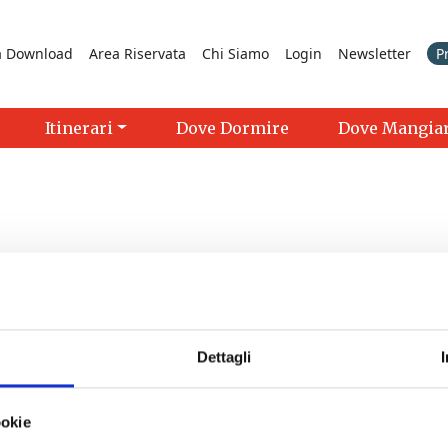
a Download
Area Riservata
Chi Siamo
Login
Newsletter
P
Itinerari
Dove Dormire
Dove Mangia
Dettagli
>
ookie