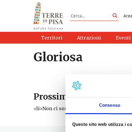
Vai al contenuto
Cerca
Are
Cerca
Territori
Attrazioni
Eventi
Gloriosa
Prossimi eventi
Consenso
<li>Non ci sono eventi con questo tag</li
Questo sito web utilizza i c