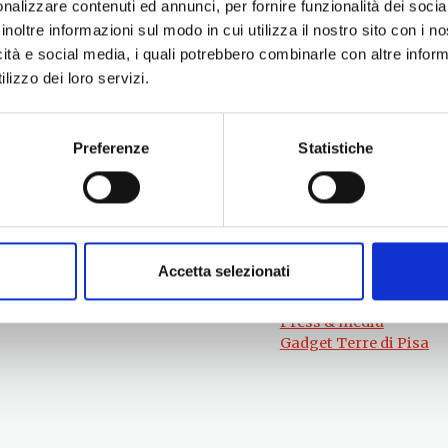
nalizzare contenuti ed annunci, per fornire funzionalità dei socia
inoltre informazioni sul modo in cui utilizza il nostro sito con i 
icità e social media, i quali potrebbero combinarle con altre inform
lizzo dei loro servizi.
Preferenze
Statistiche
Per informazioni
#lemieTerrediPisa
Esperienze
Servizio Promozione e Sviluppo delle
Territori
Imprese
Eventi
Ufficio Internazionalizzazione,
Itinerari
Turismo e Beni Culturali
Attrazioni
turismo@tno.camcom.it
Accetta selezionati
Prodotti e Servizi
Chi Siamo
Press & media
Gadget Terre di Pisa