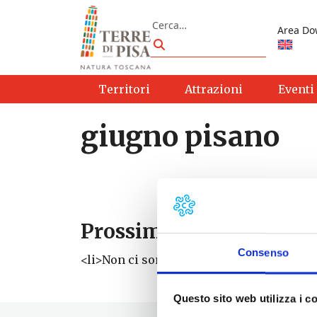
Vai al contenuto
Cerca
Area Do
Cerca
Territori
Attrazioni
Eventi
giugno pisano
Prossimi eventi
Consenso
<li>Non ci sono eventi con questo tag</li
Questo sito web utilizza i c