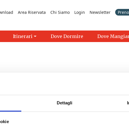
wnload
Area Riservata
Chi Siamo
Login
Newsletter
Prenot
Itinerari
Dove Dormire
Dove Mangia
Dettagli
>
ookie