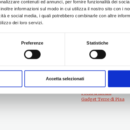
nalizzare contenuti ed annunci, per fornire funzionalità dei socia
inoltre informazioni sul modo in cui utilizza il nostro sito con i 
icità e social media, i quali potrebbero combinarle con altre inform
lizzo dei loro servizi.
Preferenze
Statistiche
Per informazioni
#lemieTerrediPisa
Esperienze
Servizio Promozione e Sviluppo delle
Territori
Imprese
Eventi
Ufficio Internazionalizzazione,
Itinerari
Turismo e Beni Culturali
Attrazioni
turismo@tno.camcom.it
Accetta selezionati
Prodotti e Servizi
Chi Siamo
Press & media
Gadget Terre di Pisa