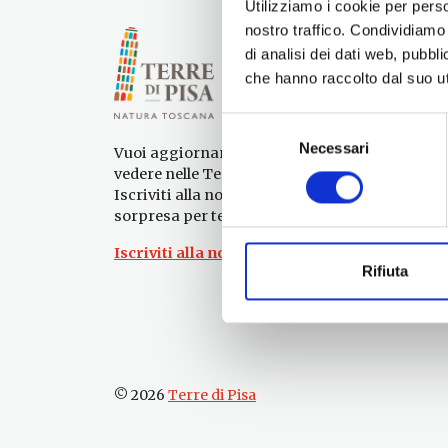
Utilizziamo i cookie per perso
nostro traffico. Condividiamo 
di analisi dei dati web, pubbl
che hanno raccolto dal suo uti
Selezione
Necessari
del
Vuoi aggiornamenti su cosa fare e cosa
consenso
vedere nelle Terre di Pisa?
Iscriviti alla nostra newsletter! Subito una
sorpresa per te!
Iscriviti alla nostra Newsletter!
Rifiuta
© 2026
Terre di Pisa