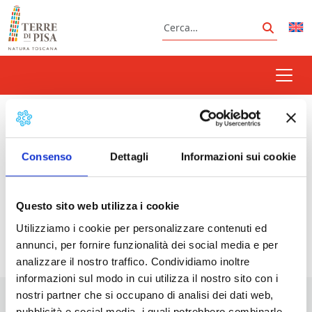
Vai al contenuto
Cerca
Cerca
giornata arte contemporanea
Consenso
Dettagli
Informazioni sui cookie
Prossimi eventi
Questo sito web utilizza i cookie
Utilizziamo i cookie per personalizzare contenuti ed
<li>Non ci sono eventi con questo tag</li>
annunci, per fornire funzionalità dei social media e per
analizzare il nostro traffico. Condividiamo inoltre
informazioni sul modo in cui utilizza il nostro sito con i
nostri partner che si occupano di analisi dei dati web,
pubblicità e social media, i quali potrebbero combinarle