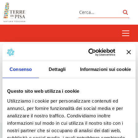
Vai al contenuto
Cerca
Cerc
gioco
Consenso
Dettagli
Informazioni sui cookie
Prossimi eventi
Questo sito web utilizza i cookie
Utilizziamo i cookie per personalizzare contenuti ed
<li>Non ci sono eventi con questo tag</li>
annunci, per fornire funzionalità dei social media e per
analizzare il nostro traffico. Condividiamo inoltre
informazioni sul modo in cui utilizza il nostro sito con i
nostri partner che si occupano di analisi dei dati web,
pubblicità e social media, i quali potrebbero combinarle