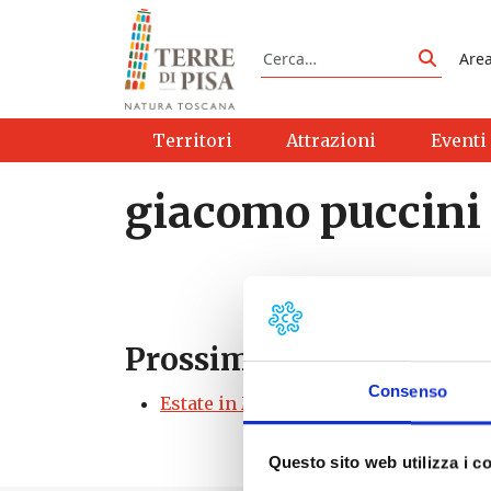
Vai al contenuto
Cerca
Are
Cerca
Territori
Attrazioni
Eventi
giacomo puccini
Prossimi eventi
Consenso
Estate in Musica a Palazzo Blu | Pisa
-
Questo sito web utilizza i c