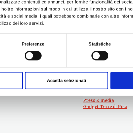
nalizzare contenuti ed annunci, per fornire funzionalità dei socia
inoltre informazioni sul modo in cui utilizza il nostro sito con i 
icità e social media, i quali potrebbero combinarle con altre inform
lizzo dei loro servizi.
Preferenze
Statistiche
Per informazioni
#lemieTerrediPisa
Esperienze
Servizio Promozione e Sviluppo delle
Territori
Imprese
Eventi
Ufficio Internazionalizzazione,
Itinerari
Turismo e Beni Culturali
Accetta selezionati
Attrazioni
turismo@tno.camcom.it
Prodotti e Servizi
Chi Siamo
Press & media
Gadget Terre di Pisa