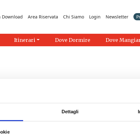
a Download
Area Riservata
Chi Siamo
Login
Newsletter
P
Itinerari
Dove Dormire
Dove Mangia
Dettagli
 12/09/2026 - 21:00 - 23:00
ookie