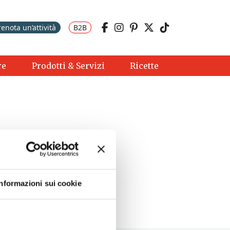
renota un’attività
B2B
re
Prodotti & Servizi
Ricette
Informazioni sui cookie