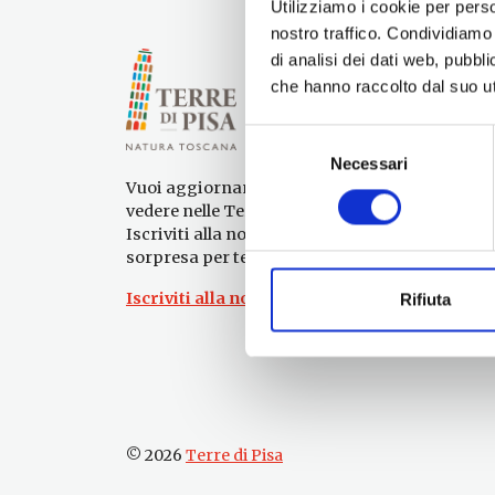
Utilizziamo i cookie per perso
nostro traffico. Condividiamo 
di analisi dei dati web, pubbl
che hanno raccolto dal suo uti
Selezione
Necessari
del
Vuoi aggiornamenti su cosa fare e cosa
consenso
vedere nelle Terre di Pisa?
Iscriviti alla nostra newsletter! Subito una
sorpresa per te!
Iscriviti alla nostra Newsletter!
Rifiuta
© 2026
Terre di Pisa