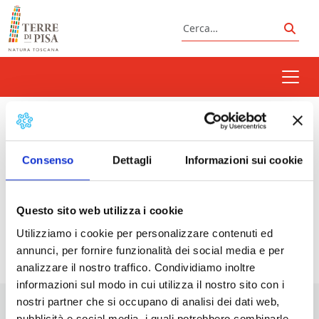
Vai al contenuto
Cerca
Cerc
frangitura
Consenso
Dettagli
Informazioni sui cookie
Prossimi eventi
Questo sito web utilizza i cookie
Utilizziamo i cookie per personalizzare contenuti ed
<li>Non ci sono eventi con questo tag</li>
annunci, per fornire funzionalità dei social media e per
analizzare il nostro traffico. Condividiamo inoltre
informazioni sul modo in cui utilizza il nostro sito con i
nostri partner che si occupano di analisi dei dati web,
pubblicità e social media, i quali potrebbero combinarle