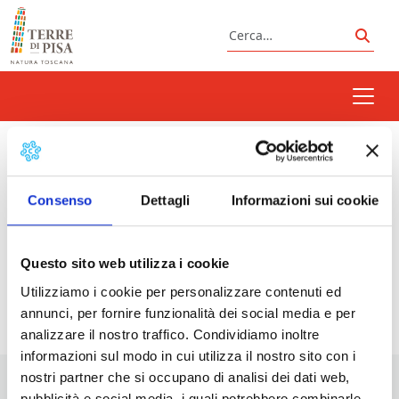
Vai al contenuto
Cerca
Cerc
Fortezza Medicea
Consenso
Dettagli
Informazioni sui cookie
Prossimi eventi
Questo sito web utilizza i cookie
Utilizziamo i cookie per personalizzare contenuti ed
<li>Non ci sono eventi con questo tag</li>
annunci, per fornire funzionalità dei social media e per
analizzare il nostro traffico. Condividiamo inoltre
informazioni sul modo in cui utilizza il nostro sito con i
nostri partner che si occupano di analisi dei dati web,
pubblicità e social media, i quali potrebbero combinarle