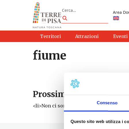
Vai al contenuto
Cerca
Area Do
Cerca
Territori
Attrazioni
Eventi
fiume
Prossimi eventi
Consenso
<li>Non ci sono eventi con questo tag</li
Questo sito web utilizza i c