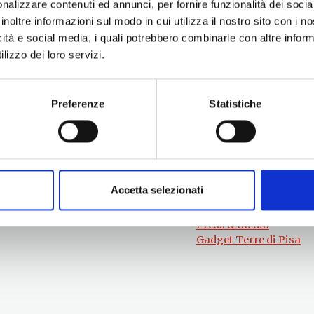
nalizzare contenuti ed annunci, per fornire funzionalità dei socia
inoltre informazioni sul modo in cui utilizza il nostro sito con i 
icità e social media, i quali potrebbero combinarle con altre inform
lizzo dei loro servizi.
Preferenze
Statistiche
Per informazioni
#lemieTerrediPisa
Esperienze
Servizio Promozione e Sviluppo delle
Territori
Imprese
Eventi
Ufficio Internazionalizzazione,
Itinerari
Turismo e Beni Culturali
Attrazioni
turismo@tno.camcom.it
Accetta selezionati
Prodotti e Servizi
Chi Siamo
Press & media
Gadget Terre di Pisa