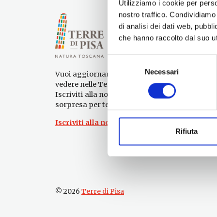
Utilizziamo i cookie per perso
nostro traffico. Condividiamo 
di analisi dei dati web, pubbl
che hanno raccolto dal suo uti
Selezione
Necessari
del
Vuoi aggiornamenti su cosa fare e cosa
consenso
vedere nelle Terre di Pisa?
Iscriviti alla nostra newsletter! Subito una
sorpresa per te!
Iscriviti alla nostra Newsletter!
Rifiuta
© 2026
Terre di Pisa