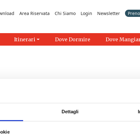
wnload
Area Riservata
Chi Siamo
Login
Newsletter
Prenot
Itinerari
Dove Dormire
Dove Mangia
Dettagli
>
ookie