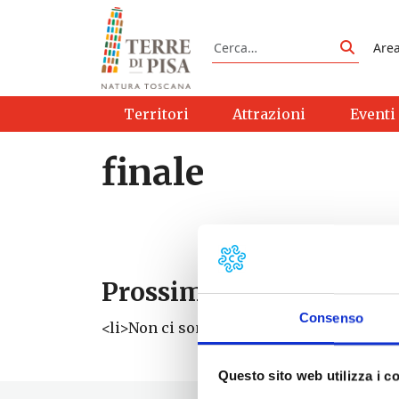
Vai al contenuto
Cerca
Are
Cerca
Territori
Attrazioni
Eventi
finale
Prossimi eventi
Consenso
<li>Non ci sono eventi con questo tag</li
Questo sito web utilizza i c