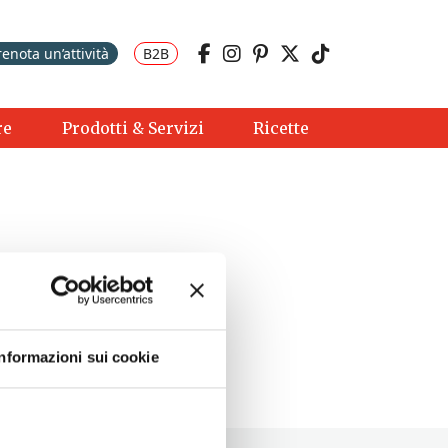
renota un’attività
B2B
re
Prodotti & Servizi
Ricette
Informazioni sui cookie