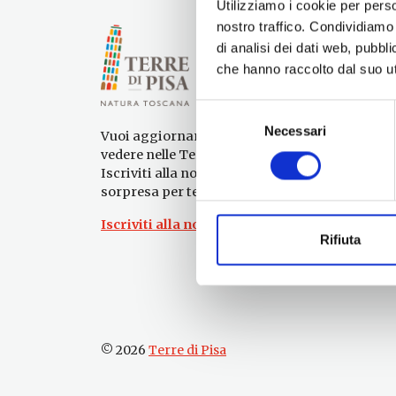
Utilizziamo i cookie per perso
nostro traffico. Condividiamo 
di analisi dei dati web, pubbl
che hanno raccolto dal suo uti
Selezione
Necessari
del
Vuoi aggiornamenti su cosa fare e cosa
consenso
vedere nelle Terre di Pisa?
Iscriviti alla nostra newsletter! Subito una
sorpresa per te!
Iscriviti alla nostra Newsletter!
Rifiuta
© 2026
Terre di Pisa