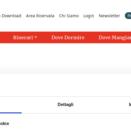
a Download
Area Riservata
Chi Siamo
Login
Newsletter
P
Itinerari
Dove Dormire
Dove Mangia
Dettagli
>
ookie