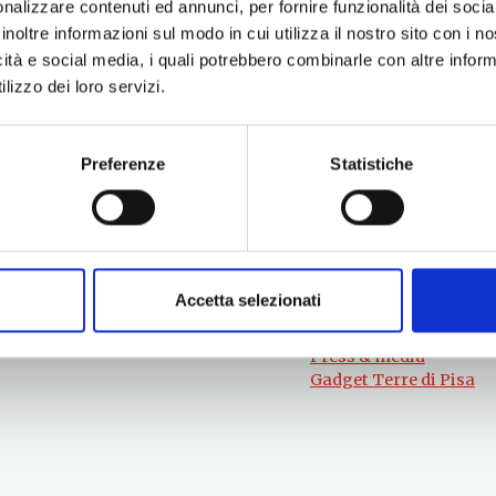
nalizzare contenuti ed annunci, per fornire funzionalità dei socia
inoltre informazioni sul modo in cui utilizza il nostro sito con i 
icità e social media, i quali potrebbero combinarle con altre inform
lizzo dei loro servizi.
Preferenze
Statistiche
Per informazioni
#lemieTerrediPisa
Esperienze
Servizio Promozione e Sviluppo delle
Territori
Imprese
Eventi
Ufficio Internazionalizzazione,
Itinerari
Turismo e Beni Culturali
Attrazioni
turismo@tno.camcom.it
Accetta selezionati
Prodotti e Servizi
Chi Siamo
Press & media
Gadget Terre di Pisa