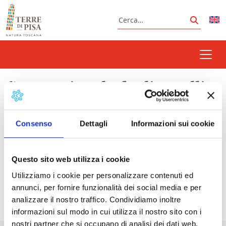
Vai al contenuto
Cerca
Cerca
fiera nazionale degli uccelli
Consenso
Dettagli
Informazioni sui cookie
Prossimi eventi
Questo sito web utilizza i cookie
Fiera Nazionale degli Uccelli | Capannoli
-
Utilizziamo i cookie per personalizzare contenuti ed
13/09/2026 - 7:00 - 23:00
annunci, per fornire funzionalità dei social media e per
analizzare il nostro traffico. Condividiamo inoltre
informazioni sul modo in cui utilizza il nostro sito con i
nostri partner che si occupano di analisi dei dati web,