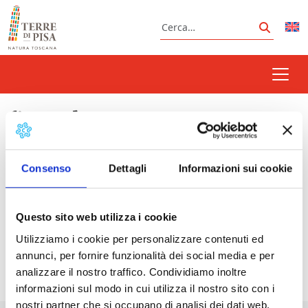
Vai al contenuto
Cerca
Cerca
ficattola
Consenso
Dettagli
Informazioni sui cookie
Prossimi eventi
Questo sito web utilizza i cookie
Sagra della Ficattola | Bientina
- 21/08/2026 -
Utilizziamo i cookie per personalizzare contenuti ed
06/09/2026 - 19:00 - 23:30
annunci, per fornire funzionalità dei social media e per
analizzare il nostro traffico. Condividiamo inoltre
informazioni sul modo in cui utilizza il nostro sito con i
nostri partner che si occupano di analisi dei dati web,