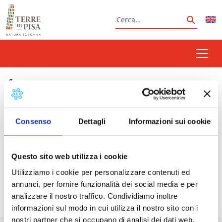
Vai al contenuto
Cerca
Cerca
festa patrono
Consenso
Dettagli
Informazioni sui cookie
Prossimi eventi
Questo sito web utilizza i cookie
Natale e Arte dei presepi a Riparbella
-
Utilizziamo i cookie per personalizzare contenuti ed
26/12/2026 - 10/01/2027 - Tutto il giorno
annunci, per fornire funzionalità dei social media e per
analizzare il nostro traffico. Condividiamo inoltre
informazioni sul modo in cui utilizza il nostro sito con i
nostri partner che si occupano di analisi dei dati web,