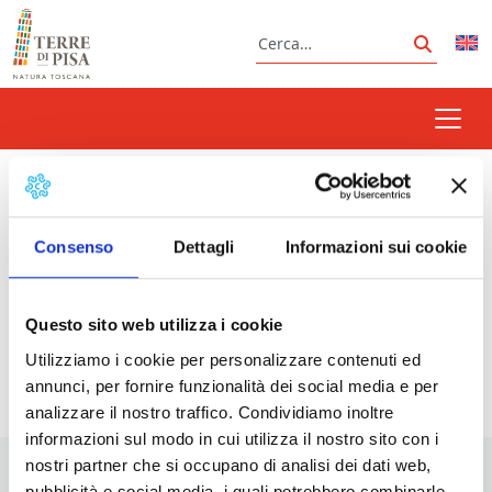
Vai al contenuto
Cerca
Cerca
corali
Consenso
Dettagli
Informazioni sui cookie
Prossimi eventi
Questo sito web utilizza i cookie
Utilizziamo i cookie per personalizzare contenuti ed
<li>Non ci sono eventi con questo tag</li>
annunci, per fornire funzionalità dei social media e per
analizzare il nostro traffico. Condividiamo inoltre
informazioni sul modo in cui utilizza il nostro sito con i
nostri partner che si occupano di analisi dei dati web,
pubblicità e social media, i quali potrebbero combinarle