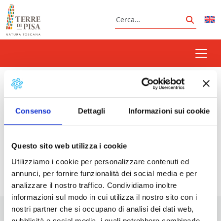
Vai al contenuto
Cerca
Cerca
concerto capodanno
Consenso
Dettagli
Informazioni sui cookie
Prossimi eventi
Questo sito web utilizza i cookie
Utilizziamo i cookie per personalizzare contenuti ed
<li>Non ci sono eventi con questo tag</li>
annunci, per fornire funzionalità dei social media e per
analizzare il nostro traffico. Condividiamo inoltre
informazioni sul modo in cui utilizza il nostro sito con i
nostri partner che si occupano di analisi dei dati web,
pubblicità e social media, i quali potrebbero combinarle