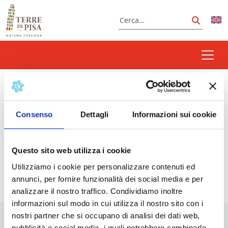
Vai al contenuto
Cerca
Cerca
chase the sun
Consenso
Dettagli
Informazioni sui cookie
Prossimi eventi
Questo sito web utilizza i cookie
Utilizziamo i cookie per personalizzare contenuti ed
<li>Non ci sono eventi con questo tag</li>
annunci, per fornire funzionalità dei social media e per
analizzare il nostro traffico. Condividiamo inoltre
informazioni sul modo in cui utilizza il nostro sito con i
nostri partner che si occupano di analisi dei dati web,
pubblicità e social media, i quali potrebbero combinarle