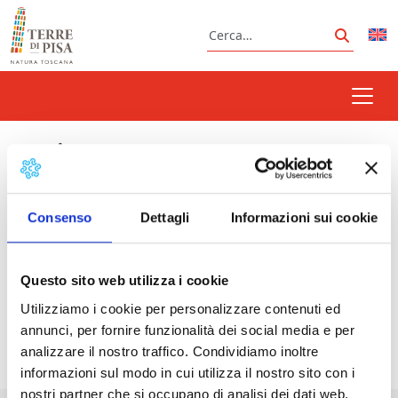
Vai al contenuto
Cerca
Cerca
Cecina.
Consenso
Dettagli
Informazioni sui cookie
Prossimi eventi
Questo sito web utilizza i cookie
Il treno del sale: treno a vapore alla scoperta
Utilizziamo i cookie per personalizzare contenuti ed
della Salina di Volterra
- 01/11/2026 - 9:30 - 18:00
annunci, per fornire funzionalità dei social media e per
analizzare il nostro traffico. Condividiamo inoltre
informazioni sul modo in cui utilizza il nostro sito con i
nostri partner che si occupano di analisi dei dati web,