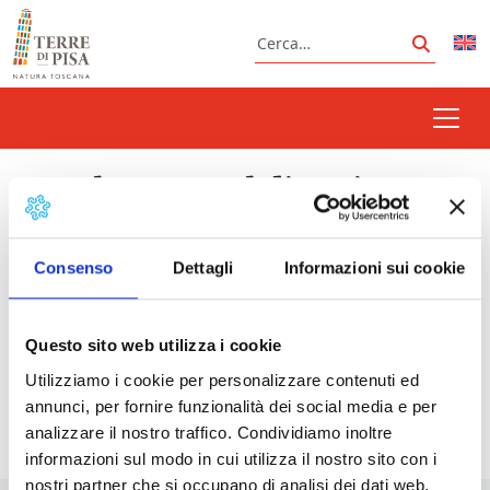
Vai al contenuto
Cerca
Cerca
castelnuovo val di cecina
Consenso
Dettagli
Informazioni sui cookie
Prossimi eventi
Questo sito web utilizza i cookie
Estate a Castelnuovo Val di Cecina
- 13/08/2026 -
Utilizziamo i cookie per personalizzare contenuti ed
30/08/2026 - Tutto il giorno
annunci, per fornire funzionalità dei social media e per
analizzare il nostro traffico. Condividiamo inoltre
informazioni sul modo in cui utilizza il nostro sito con i
nostri partner che si occupano di analisi dei dati web,