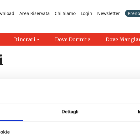
wnload
Area Riservata
Chi Siamo
Login
Newsletter
Prenot
Itinerari
Dove Dormire
Dove Mangia
i
Dettagli
ni martedì e giovedì di luglio e agosto
- 06/08/2026 - 27/0
ookie