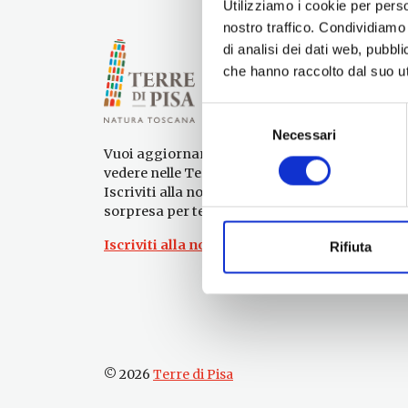
Utilizziamo i cookie per perso
nostro traffico. Condividiamo 
di analisi dei dati web, pubbl
che hanno raccolto dal suo uti
Selezione
Necessari
del
Vuoi aggiornamenti su cosa fare e cosa
consenso
vedere nelle Terre di Pisa?
Iscriviti alla nostra newsletter! Subito una
sorpresa per te!
Iscriviti alla nostra Newsletter!
Rifiuta
© 2026
Terre di Pisa