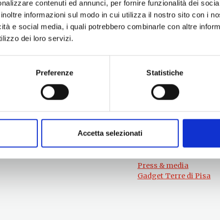
nalizzare contenuti ed annunci, per fornire funzionalità dei socia
inoltre informazioni sul modo in cui utilizza il nostro sito con i 
icità e social media, i quali potrebbero combinarle con altre inform
lizzo dei loro servizi.
Preferenze
Statistiche
Per informazioni
#lemieTerrediPisa
Esperienze
Servizio Promozione e Sviluppo delle
Territori
Imprese
Eventi
Ufficio Internazionalizzazione,
Itinerari
Turismo e Beni Culturali
Accetta selezionati
Attrazioni
turismo@tno.camcom.it
Prodotti e Servizi
Chi Siamo
Press & media
Gadget Terre di Pisa