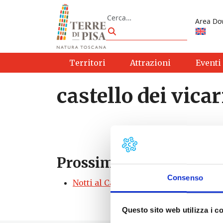
Vai al contenuto
Cerca
Area Do
Cerca
Territori
Attrazioni
Eventi
castello dei vicar
Prossimi eventi
Consenso
Notti al Castello dei Vicari di Lari og
Questo sito web utilizza i c