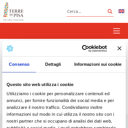
Vai al contenuto
Cerca
Cerca
camelie
Consenso
Dettagli
Informazioni sui cookie
Prossimi eventi
Questo sito web utilizza i cookie
Utilizziamo i cookie per personalizzare contenuti ed
<li>Non ci sono eventi con questo tag</li>
annunci, per fornire funzionalità dei social media e per
analizzare il nostro traffico. Condividiamo inoltre
informazioni sul modo in cui utilizza il nostro sito con i
nostri partner che si occupano di analisi dei dati web,
pubblicità e social media, i quali potrebbero combinarle