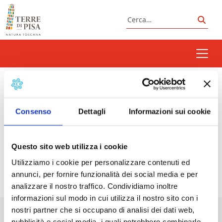
Vai al contenuto
Cerca
Cerc
bike
Consenso
Dettagli
Informazioni sui cookie
Prossimi eventi
Questo sito web utilizza i cookie
Utilizziamo i cookie per personalizzare contenuti ed
<li>Non ci sono eventi con questo tag</li>
annunci, per fornire funzionalità dei social media e per
analizzare il nostro traffico. Condividiamo inoltre
informazioni sul modo in cui utilizza il nostro sito con i
nostri partner che si occupano di analisi dei dati web,
pubblicità e social media, i quali potrebbero combinarle