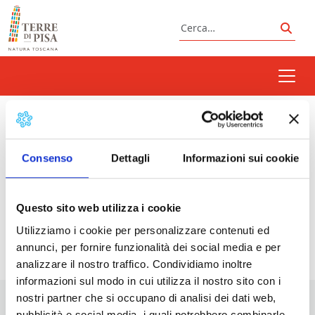
Vai al contenuto
Cerca
Cerc
biciletta
Consenso
Dettagli
Informazioni sui cookie
Prossimi eventi
Questo sito web utilizza i cookie
Utilizziamo i cookie per personalizzare contenuti ed
<li>Non ci sono eventi con questo tag</li>
annunci, per fornire funzionalità dei social media e per
analizzare il nostro traffico. Condividiamo inoltre
informazioni sul modo in cui utilizza il nostro sito con i
nostri partner che si occupano di analisi dei dati web,
pubblicità e social media, i quali potrebbero combinarle