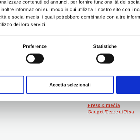
nalizzare contenuti ed annunci, per fornire funzionalità dei socia
inoltre informazioni sul modo in cui utilizza il nostro sito con i 
icità e social media, i quali potrebbero combinarle con altre inform
lizzo dei loro servizi.
Preferenze
Statistiche
Per informazioni
#lemieTerrediPisa
Esperienze
Servizio Promozione e Sviluppo delle
Territori
Imprese
Eventi
Ufficio Internazionalizzazione,
Itinerari
Turismo e Beni Culturali
Accetta selezionati
Attrazioni
turismo@tno.camcom.it
Prodotti e Servizi
Chi Siamo
Press & media
Gadget Terre di Pisa