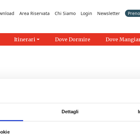
wnload
Area Riservata
Chi Siamo
Login
Newsletter
Prenot
Itinerari
Dove Dormire
Dove Mangia
Dettagli
a Pontedera"
- 08/08/2026 - 11/10/2026 - 18:00 - 20:00
ookie