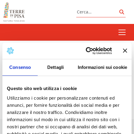
Vai al contenuto
Cerca
Cerc
bartender
Consenso
Dettagli
Informazioni sui cookie
Prossimi eventi
Questo sito web utilizza i cookie
Utilizziamo i cookie per personalizzare contenuti ed
<li>Non ci sono eventi con questo tag</li>
annunci, per fornire funzionalità dei social media e per
analizzare il nostro traffico. Condividiamo inoltre
informazioni sul modo in cui utilizza il nostro sito con i
nostri partner che si occupano di analisi dei dati web,
pubblicità e social media, i quali potrebbero combinarle