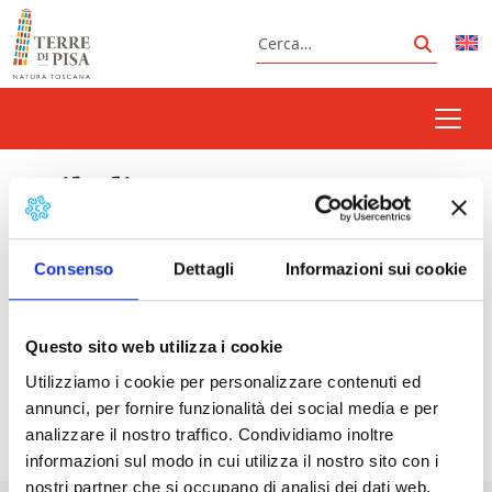
Vai al contenuto
Cerca
Cerca
astiludio
Consenso
Dettagli
Informazioni sui cookie
Prossimi eventi
Questo sito web utilizza i cookie
Astiludio Storico, torneo di sbandieratori |
Utilizziamo i cookie per personalizzare contenuti ed
Volterra
- 06/09/2026 - 15:15 - 19:00
annunci, per fornire funzionalità dei social media e per
analizzare il nostro traffico. Condividiamo inoltre
informazioni sul modo in cui utilizza il nostro sito con i
nostri partner che si occupano di analisi dei dati web,