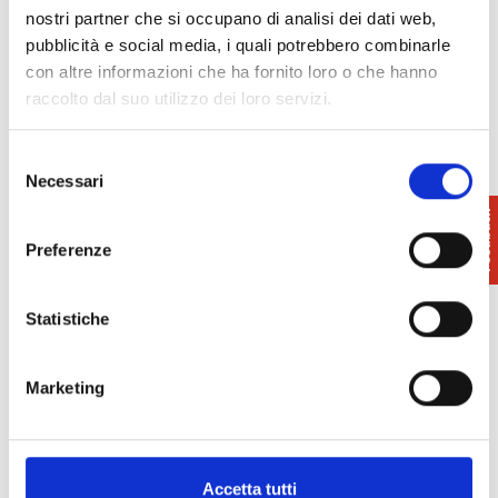
nostri partner che si occupano di analisi dei dati web,
pubblicità e social media, i quali potrebbero combinarle
con altre informazioni che ha fornito loro o che hanno
raccolto dal suo utilizzo dei loro servizi.
Info
:
324 042 8227
Teatro Rossini
Selezione
teatrorossini@gmail.com
Necessari
del
consenso
Preferenze
Statistiche
Marketing
Accetta tutti