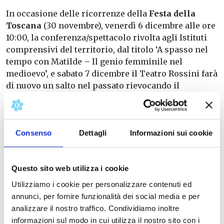
In occasione delle ricorrenze della
Festa della
Toscana
(30 novembre), venerdì 6 dicembre alle ore
10:00, la conferenza/spettacolo rivolta agli Istituti
comprensivi del territorio, dal titolo ‘A spasso nel
tempo con Matilde – Il genio femminile nel
medioevo’, e sabato 7 dicembre il Teatro Rossini farà
di nuovo un salto nel passato rievocando il
medioevo, dalle 15:00 i più piccoli potranno
partecipare a laboratori didattici e alle 17:00 e alle
21:15 andrà in scena Shezan – Il Genio Impossibile,
uno spettacolo di teatro, giocoleria, mangiaspade.
Consenso
Dettagli
Informazioni sui cookie
L’anno si conclude 20 dicembre alle ore 21:00 con il
Concerto della Filarmonica Sangiulianese e il 22
Questo sito web utilizza i cookie
dicembre alle ore 17:00 con lo Spettacolo di clown
Utilizziamo i cookie per personalizzare contenuti ed
musicale, una grande festa in cui tutti i bambini
annunci, per fornire funzionalità dei social media e per
avranno la possibilità di portare la letterina.
analizzare il nostro traffico. Condividiamo inoltre
informazioni sul modo in cui utilizza il nostro sito con i
Vedi programma alla
pagina