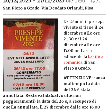
26/12/2025 - 27/12/2025
ore: 17:30 - 19:30
San Piero a Grado, Via Deodato Orlandi, Pisa
Da 23 anni il presepe
vivente si tiene
il 24
dicembre alle ore
21.30 e il 26
dicembre alle ore
17.00
nell’area
adiacente la
basilica
romanica
di San
Piero a Grado.
ATTENZIONE: causa
maltempo la data
del 24 è stata
annullata
.
Resta valida(salvo ulteriori
peggioramenti) la data del 26 e, a recupero di
quella annullata, il 27 dicembre dalle ore 16.00