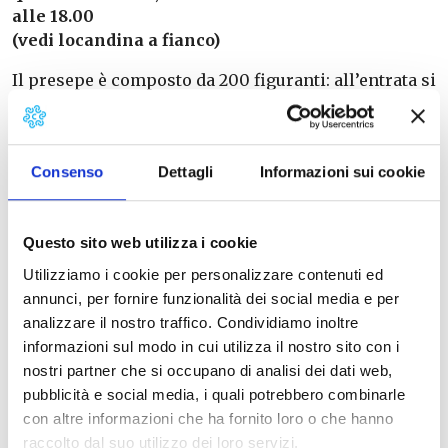
alle 18.00
(vedi locandina a fianco)
Il presepe è composto da 200 figuranti: all’entrata si
è accolti con dalla dogana di Betlemme dove i
visitatori sono censiti e possono lasciare un segno
della loro entrata cambiando moneta che serve per
Consenso
Dettagli
Informazioni sui cookie
acquistare prodotti nelle botteghe artigianali.
Il percorso obbligato prevede anche la tappa al
palazzo di Erode col cambio delle guardia e alla
Questo sito web utilizza i cookie
capanna, con l’asino e il bue, dove nasce il Salvatore
Utilizziamo i cookie per personalizzare contenuti ed
visitato dai Magi guidati da una stella luminosa.
annunci, per fornire funzionalità dei social media e per
analizzare il nostro traffico. Condividiamo inoltre
Info alla
pagina
informazioni sul modo in cui utilizza il nostro sito con i
nostri partner che si occupano di analisi dei dati web,
Info: 050.960065
pubblicità e social media, i quali potrebbero combinarle
Parrocchia San Piero a Grado
con altre informazioni che ha fornito loro o che hanno
Email:
parrocchia@sanpieroagrado.it
raccolto dal suo utilizzo dei loro servizi.