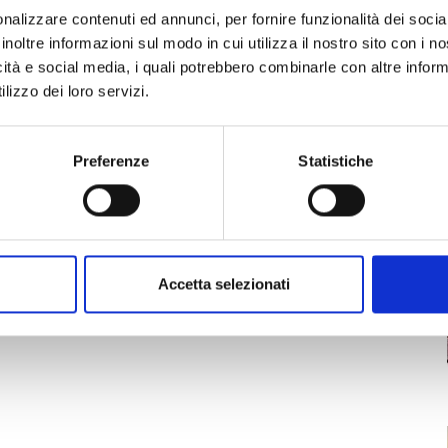
nalizzare contenuti ed annunci, per fornire funzionalità dei socia
nno il buon cibo di strada con grigliate,
inoltre informazioni sul modo in cui utilizza il nostro sito con i 
 panini e tante prelibatezze a cura dei ristoratori
icità e social media, i quali potrebbero combinarle con altre inform
al vivo. Ampio spazio anche al divertimento per
lizzo dei loro servizi.
a di tutta la Valdera e le sue origini risalgono al
Preferenze
Statistiche
Martino nel 1279, singolare edificio di grandi
 borgo, e la Chiesa di Sant’Andrea, una chiesa
no opere preziose, come il Crocifisso ligneo
a con Bambino opera di Francesco di
Accetta selezionati