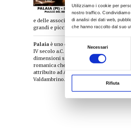
Utilizziamo i cookie per perso
manchera
nostro traffico. Condividiamo 
taglieri,
di analisi dei dati web, pubbl
e delle associazioni locali e la musica d
che hanno raccolto dal suo uti
grandi e piccini.
Selezione
Palaia
è uno dei luoghi più ricchi di stori
Necessari
del
IV secolo a.C. Da visitare la Pieve di San 
consenso
dimensioni situato poco fuori le mura del
romanica che custodisce al proprio inter
attribuito ad Andrea Pisano e la Madonn
Valdambrino.
Rifiuta