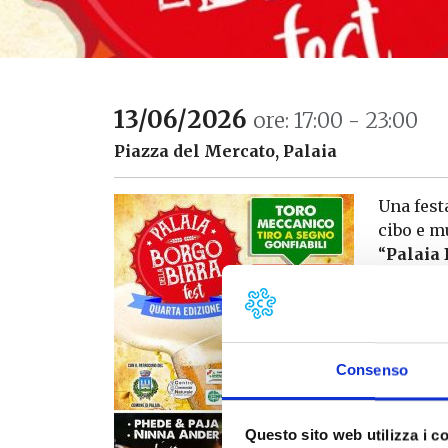
13/06/2026
ore: 17:00 - 23:00
Piazza del Mercato, Palaia
Una fest
cibo e mu
“
Palaia
13 giug
Alcuni bi
speciali
radicate 
Consenso
dall’ess
dalla sc
finale.
Questo sito web utilizza i c
Oltre al