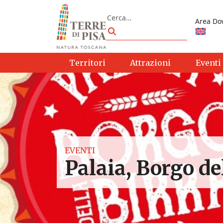
Vai al contenuto
Cerca
Area Do
Cerca
Territori
Attrazioni
Eventi
EVENTI
Palaia, Borgo de