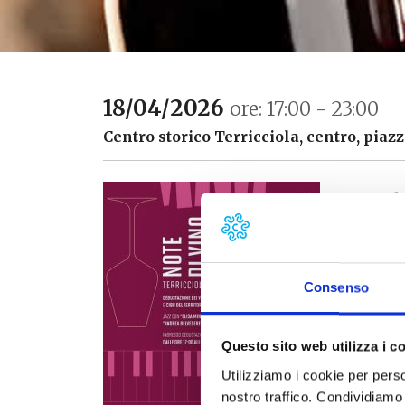
18/04/2026
ore: 17:00 - 23:00
Centro storico Terricciola, centro, piazz
Note di
tramont
aprile 
Consenso
Una sera
scoprire
da cibo 
Questo sito web utilizza i c
Utilizziamo i cookie per perso
Le canti
nostro traffico. Condividiamo 
con degu