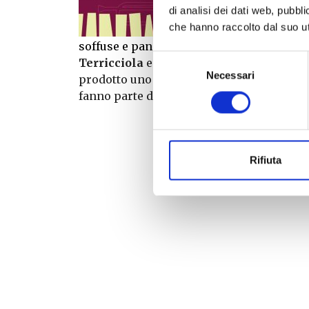
di analisi dei dati web, pubbl
il territ
che hanno raccolto dal suo uti
speciali
soffuse e panorami che tolgono il fiato.
Selezione
Terricciola
ed il vino sono legati fino dai
Necessari
del
prodotto uno dei fondamenti più importan
consenso
fanno parte del
Consorzio DOC Terre di 
Rifiuta