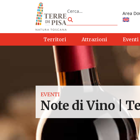
Vai al contenuto
Cerca
Area Do
Cerca
Territori
Attrazioni
Eventi
EVENTI
Note di Vino | T