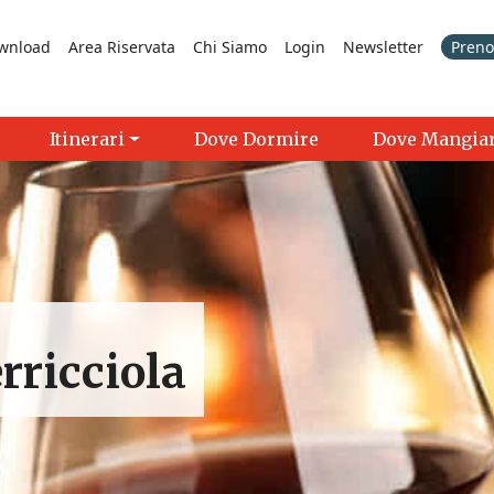
wnload
Area Riservata
Chi Siamo
Login
Newsletter
Prenot
Itinerari
Dove Dormire
Dove Mangia
erricciola