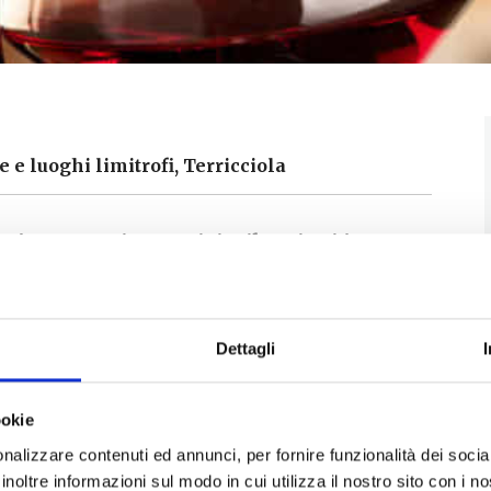
e e luoghi limitrofi, Terricciola
 vino
: sapori autentici, vibrazioni jazz e
i nel c
entro storico di Terricciola
il
18
dalle
ore 17:00 alle ore 22.00
.
Dettagli
ta tra sapori, musica e tradizione!
Vieni a
 i vini del territorio di Terricciola accompagnati
locale e musica!
ookie
nalizzare contenuti ed annunci, per fornire funzionalità dei socia
ne locali presentano le loro migliori etichette
inoltre informazioni sul modo in cui utilizza il nostro sito con i 
stazioni che raccontano storie di passione per