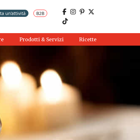
a un’attività
B2B
re
Prodotti & Servizi
Ricette