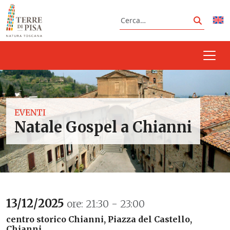
Vai al contenuto
Cerca
Cerca
EVENTI
Natale Gospel a Chianni
13/12/2025
ore: 21:30 - 23:00
centro storico Chianni, Piazza del Castello,
Chianni