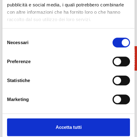
pubblicità e social media, i quali potrebbero combinarle
con altre informazioni che ha fornito loro o che hanno
raccolto dal suo utilizzo dei loro servizi.
Info
: Pro Loco Chianni
Selezione
379 123 5867
Necessari
del
prolocochianni@gmail.com
consenso
Preferenze
Statistiche
Marketing
Accetta tutti