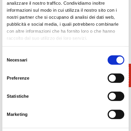
analizzare il nostro traffico. Condividiamo inoltre
sue rappresentazioni di cavalli non sono solo
informazioni sul modo in cui utilizza il nostro sito con i
immagini statiche, ma raccontano storie di nobiltà e
nostri partner che si occupano di analisi dei dati web,
di epiche cavalcate, evocando un senso di grandezza
pubblicità e social media, i quali potrebbero combinarle
e di mistero.
con altre informazioni che ha fornito loro o che hanno
raccolto dal suo utilizzo dei loro servizi.
Orari
: dal lunedì al venerdì: dalle 9:00 alle
13:00 e dalle 14:00 alle 18:00,
Selezione
sabato e domenica dalle 10:00 alle 18:00
Necessari
del
consenso
Info
: Casa d’Arte San Lorenzo
Tel. +39 0571 43595
Preferenze
galleria@arte-sanlorenzo.it
Statistiche
Marketing