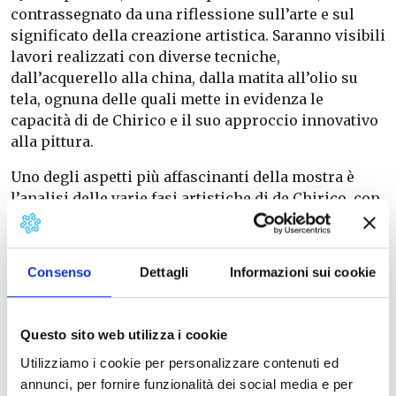
contrassegnato da una riflessione sull’arte e sul
significato della creazione artistica. Saranno visibili
lavori realizzati con diverse tecniche,
dall’acquerello alla china, dalla matita all’olio su
tela, ognuna delle quali mette in evidenza le
capacità di de Chirico e il suo approccio innovativo
alla pittura.
Uno degli aspetti più affascinanti della mostra è
l’analisi delle varie fasi artistiche di de Chirico, con
particolare attenzione al suo periodo barocco.
Questa sezione presenterà opere che ritraggono
cavalli, cavalieri e castelli, elementi iconici che
Consenso
Dettagli
Informazioni sui cookie
caratterizzano il suo linguaggio visivo. Il cavallo, in
particolare, ricopre un ruolo centrale nella sua
opera. De Chirico lo rappresenta in una varietà di
Questo sito web utilizza i cookie
pose, catturando il movimento e l’anatomia
Utilizziamo i cookie per personalizzare contenuti ed
dell’animale con una maestria che testimonia il suo
annunci, per fornire funzionalità dei social media e per
approfondito studio sulla forma e il dinamismo. Le