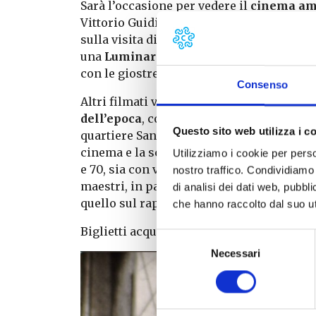
Sarà l’occasione per vedere il
cinema ama
Vittorio Guidi, animatore di uno dei prim
sulla visita di Paolo VI a Pisa nel 1965, 
una
Luminara speciale anticipata al 13
con le giostre in azione, che deserto e inn
Consenso
Altri filmati vedranno protagonisti bambi
dell’epoca
, con immagini accompagnate d
Questo sito web utilizza i c
quartiere San Giusto, fra trottole e speric
cinema e la scuola; sia mostrando esempi
Utilizziamo i cookie per perso
e 70, sia con veri e propri piccoli film so
nostro traffico. Condividiamo 
maestri, in particolare il racconto di un
di analisi dei dati web, pubbl
quello sul rapporto dei bambini con il gr
che hanno raccolto dal suo uti
Biglietti acquistabili online sul
sito
Selezione
Necessari
del
consenso