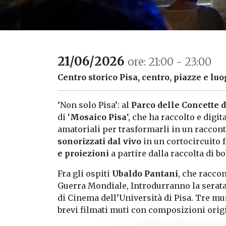
21/06/2026
ore: 21:00 - 23:00
Centro storico Pisa, centro, piazze e luo
‘Non solo Pisa’: al
Parco delle Concette 
di ‘
Mosaico Pisa
‘, che ha raccolto e digi
amatoriali per trasformarli in un raccont
sonorizzati dal vivo
in un cortocircuito 
e proiezioni
a partire dalla raccolta di b
Fra gli ospiti
Ubaldo Pantani
, che racco
Guerra Mondiale, Introdurranno la serat
di Cinema dell’Università di Pisa. Tre mus
brevi filmati muti con composizioni origi