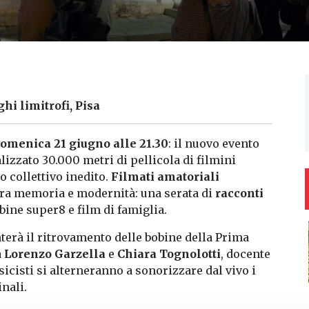
ghi limitrofi, Pisa
domenica 21 giugno alle 21.30
: il nuovo evento
talizzato 30.000 metri di pellicola di filmini
o collettivo inedito.
Filmati amatoriali
fra memoria e modernità: una serata di
racconti
obine super8 e film di famiglia.
nterà il ritrovamento delle bobine della Prima
a
Lorenzo Garzella
e
Chiara Tognolotti
, docente
icisti si alterneranno a sonorizzare dal vivo i
nali.