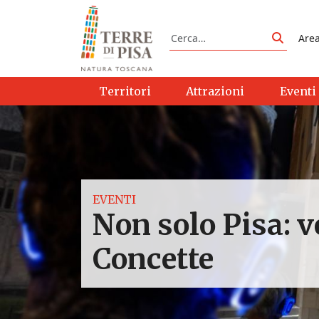
Vai al contenuto
Cerca
Are
Cerca
Territori
Attrazioni
Eventi
EVENTI
Non solo Pisa: v
Concette