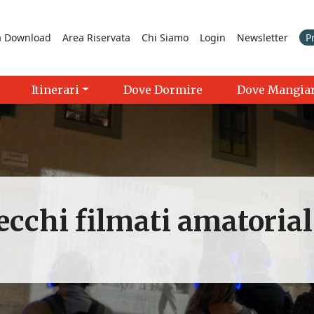
a Download
Area Riservata
Chi Siamo
Login
Newsletter
P
Itinerari
Dove Dormire
Dove Mangia
ecchi filmati amatoriali