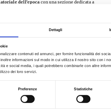
toriale dell’epoca
con una sezione dedicata a
issimi cineclub di Pisa, un documentario a colori
uno sterminato raduno in Piazza dei Miracoli e
 giugno
. E l’incanto del Luna Park sia affollato
evato, con visioni felliniane.
Dettagli
ni e ragazzi, fra
viaggi, scampagnate e giochi
ai gustosi racconti del dopo-guerra nel
ookie
olati carretti a rotelle. Un blocco sarà dedicato al
 di documentazione delle scuole fra gli anni 50
nalizzare contenuti ed annunci, per fornire funzionalità dei socia
nori realizzati dagli scolari sì con la guida dei
inoltre informazioni sul modo in cui utilizza il nostro sito con i 
a cabina di proiezione di un cinema anni 60 e
icità e social media, i quali potrebbero combinarle con altre inform
embiule.
lizzo dei loro servizi.
Preferenze
Statistiche