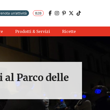
renota un’attività
B2B
re
Prodotti & Servizi
Ricette
 al Parco delle