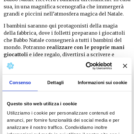
sua, in una magnifica scenografia che immergerà
grandi e piccini nell’atmosfera magica del Natale.
I bambini saranno qui protagonisti della magia
della fabbrica, dove i folletti preparano i giocattoli
che Babbo Natale consegnerà a tutti i bambini del
mondo. Potranno
realizzare con le proprie mani
giocattoli
e idee regalo, divertirsi a scrivere e
imbucare la Letterina
direttamente nell’ufficio
postale di Babbo Natale,
assistere a spettacoli
di
magia e al teatro dei burattini.
Consenso
Dettagli
Informazioni sui cookie
La Fabbrica di Babbo Natale
3291866459
Questo sito web utilizza i cookie
E-mail
|
Sito web
Utilizziamo i cookie per personalizzare contenuti ed
annunci, per fornire funzionalità dei social media e per
Orario di apertura
analizzare il nostro traffico. Condividiamo inoltre
10:00 – 19:00