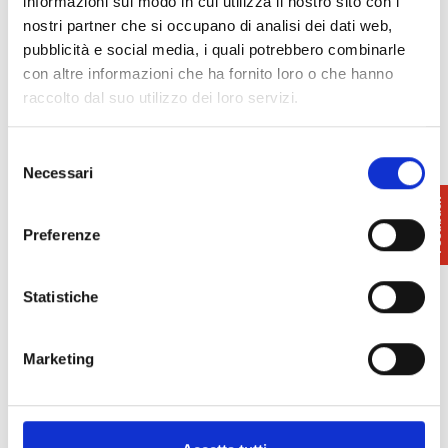
informazioni sul modo in cui utilizza il nostro sito con i
venerdì 9:30 – 18:30
nostri partner che si occupano di analisi dei dati web,
ultimo ingresso un’ora prima della chiusura
pubblicità e social media, i quali potrebbero combinarle
Tickets
con altre informazioni che ha fornito loro o che hanno
Approfitta dei pacchetti famiglia e acquistali
raccolto dal suo utilizzo dei loro servizi.
subito
online
.
Selezione
Necessari
Ultimo ingresso ore 18:00.
del
I biglietti comprendono tutti gli spettacoli, i
consenso
laboratori e le attrazioni.
Preferenze
Statistiche
Marketing