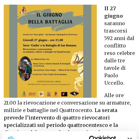
Il 27
giugno
saranno
trascorsi
592 anni dal
conflitto
reso celebre
dalle tre
tavole di
Paolo
Uccello.
Alle ore
21.00 la rievocazione e conversazione su armature,
milizie e battaglie nel Quattrocento.
La serata
prevede l’intervento di quattro rievocatori
specializzati sul periodo quattrocentesco e la
direzione del museo che danno vita ad una