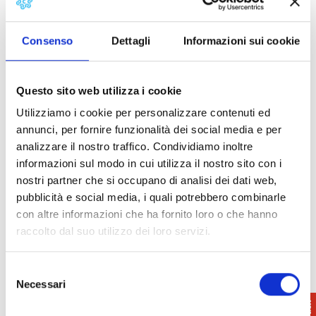
conversazione interattiva con dimostrazione
pratica su armature e modo di vestire, tecniche di
combattimento e altro in relazione alla Battaglia di
Consenso
Dettagli
Informazioni sui cookie
San Romano che vide la “Torre del Fosso” (attuale
Torre Giulia) come protagonista
Questo sito web utilizza i cookie
Info
: 0571 449851
Utilizziamo i cookie per personalizzare contenuti ed
Museo Civico Montopoli
annunci, per fornire funzionalità dei social media e per
museocivico@comune.montopoli.pi.it
analizzare il nostro traffico. Condividiamo inoltre
informazioni sul modo in cui utilizza il nostro sito con i
nostri partner che si occupano di analisi dei dati web,
pubblicità e social media, i quali potrebbero combinarle
con altre informazioni che ha fornito loro o che hanno
raccolto dal suo utilizzo dei loro servizi.
Selezione
Necessari
del
consenso