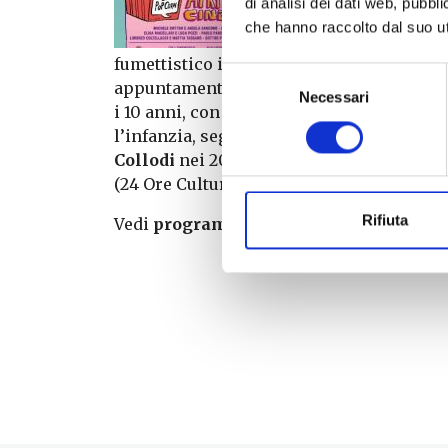
di analisi dei dati web, pubbl
A giug
che hanno raccolto dal suo uti
esplor
fumettistico italiano. Dopo la pausa estiv
Selezione
appuntamenti di “
Fumetti & Popcorn Ki
Necessari
del
i 10 anni, con laboratori creativi sul fume
consenso
l’infanzia, seguiti da proiezioni di film
Collodi
nei 200 anni dalla nascita e la pr
(24 Ore Cultura) con l’illustratore Aless
Rifiuta
Vedi
programma
alla
pagina