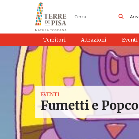
Vai al contenuto
Cerca
Are
Cerca
Territori
Attrazioni
Eventi
EVENTI
Fumetti e Popco