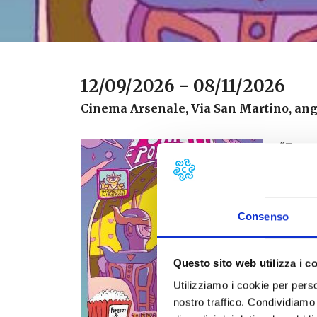
12/09/2026 - 08/11/2026
Cinema Arsenale, Via San Martino, ang
“
Fume
dodice
Cinema
Pettin
presso
Consenso
appunt
svilup
Questo sito web utilizza i c
firma-
della 
Utilizziamo i cookie per perso
cinema
nostro traffico. Condividiamo 