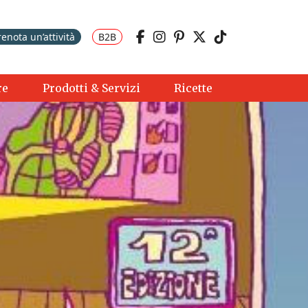
renota un’attività
B2B
re
Prodotti & Servizi
Ricette