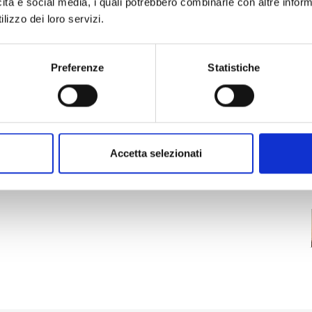
icità e social media, i quali potrebbero combinarle con altre inform
no gli “
Aperitivi con il fumetto italiano
“, che
lizzo dei loro servizi.
ano le più importanti novità del panorama
a,
da settembre altre sorprese,
e i nuovi
ds
“, la rassegna dedicata a bambini di età tra i 6 e
Preferenze
Statistiche
tto curati da fumettisti e illustratori di opere per
 a tema, che comprenderà l’omaggio a
Carlo
esentazione di “Pinocchio. Filastrocche a colori”
andro Sanna.
Accetta selezionati