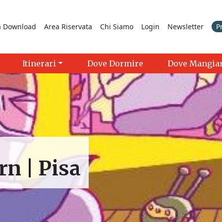
a Download
Area Riservata
Chi Siamo
Login
Newsletter
P
Itinerari
Dove Dormire
Dove Mangia
rn | Pisa