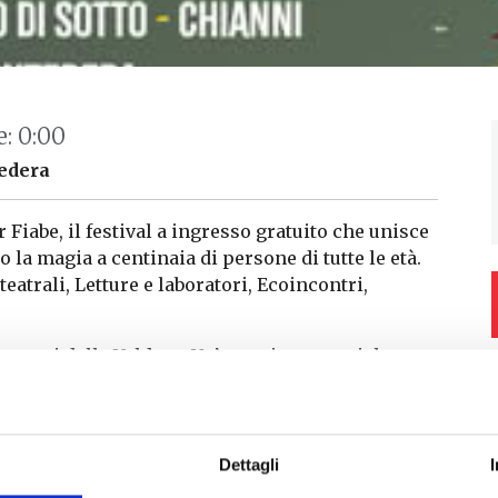
e: 0:00
tedera
 Fiabe, il festival a ingresso gratuito che unisce
o la magia a centinaia di persone di tutte le età.
eatrali, Letture e laboratori, Ecoincontri,
ri Comuni della Valdera. Un’occasione speciale per
flettere sul mondo
Dettagli