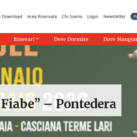
a Download
Area Riservata
Chi Siamo
Login
Newsletter
P
Itinerari
Dove Dormire
Dove Mangia
r Fiabe” – Pontedera