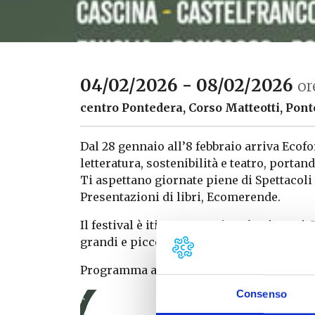
04/02/2026 - 08/02/2026
or
centro Pontedera, Corso Matteotti, Pon
Dal 28 gennaio all’8 febbraio arriva Ecofor
letteratura, sostenibilità e teatro, portand
Ti aspettano giornate piene di Spettacoli t
Presentazioni di libri, Ecomerende.
Il festival è itinerante e si svolge in va
grandi e piccoli di giocare, imparare e ri
Programma alla
pagina
Consenso