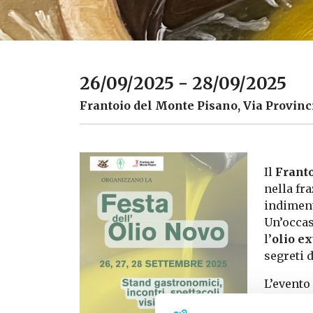
26/09/2025 - 28/09/2025
Frantoio del Monte Pisano, Via Provinc
Il
Frant
nella fr
indiment
Un’occas
l’
olio ex
segreti 
L’evento
per tutta