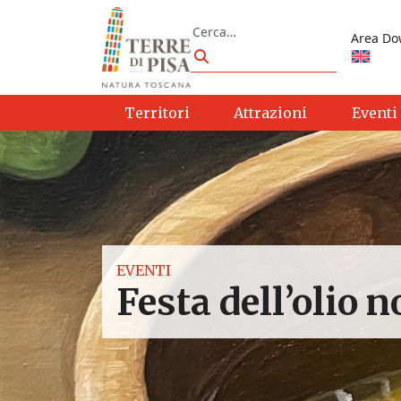
Vai al contenuto
Cerca
Area Do
Cerca
Territori
Attrazioni
Eventi
EVENTI
Festa dell’olio 