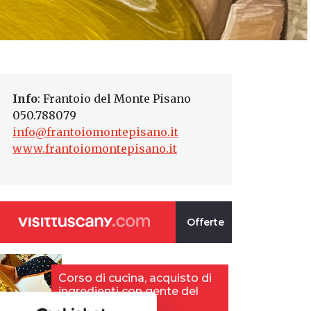
Info
: Frantoio del Monte Pisano
050.788079
info@frantoiomontepisano.it
www.frantoiomontepisano.it