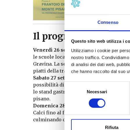
olio nu
conoscer
olive
.
Consenso
Il programma preved
Questo sito web utilizza i c
Venerdì 26 settembre
: La giornata si ap
Utilizziamo i cookie per perso
le scuole locali, seguito da una conferenz
nostro traffico. Condividiamo 
Gravina. La sera, aprirà lo stand gastro
di analisi dei dati web, pubbl
piatti della tradizione.
che hanno raccolto dal suo uti
Sabato 27 settembre
: Tuffati nel cuore d
possibilità di assaggiare l’
olio nuovo
e p
Selezione
lo stand gastronomico “A tavola con l’ol
Necessari
del
pisano.
consenso
Domenica 28 settembre
: Partecipa a “L
Calci fino al frantoio. Il pomeriggio sarà
culminando con una serata in musica e p
Rifiuta