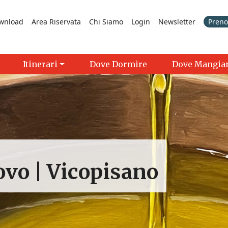
wnload
Area Riservata
Chi Siamo
Login
Newsletter
Prenot
Itinerari
Dove Dormire
Dove Mangia
novo | Vicopisano