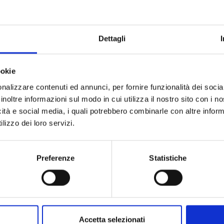
ovo
, visitare gli impianti di produzione e
e da vicino il processo di
frangitura delle
Dettagli
e:
ookie
re con il percorso didattico “A Scuola… d’olio” per
nalizzare contenuti ed annunci, per fornire funzionalità dei socia
a sul “Valore dell’Olio EVO” con il Dott. Giovanni
inoltre informazioni sul modo in cui utilizza il nostro sito con i 
nomico della Pro Loco di Agnano per assaporare
icità e social media, i quali potrebbero combinarle con altre inform
lizzo dei loro servizi.
el frantoio con le
visite guidate
. Avrai la
renotare la tua frangitura. La serata si anima con
io novo” e uno spettacolo comico in vernacolo
Preferenze
Statistiche
a Strada delle Olive”, una suggestiva camminata da
 dedicato a nuove
visite e degustazioni
,
oesia.
Accetta selezionati