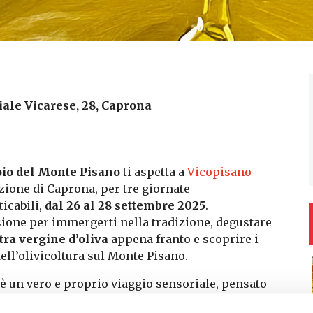
iale Vicarese, 28, Caprona
oio del Monte Pisano
ti aspetta a
Vicopisano
azione di Caprona, per tre giornate
icabili,
dal 26 al 28 settembre 2025
.
ione per immergerti nella tradizione, degustare
tra vergine d’oliva
appena franto e scoprire i
dell’olivicoltura sul Monte Pisano.
 è un vero e proprio viaggio sensoriale, pensato
 la famiglia. Potrai partecipare a
degustazioni di