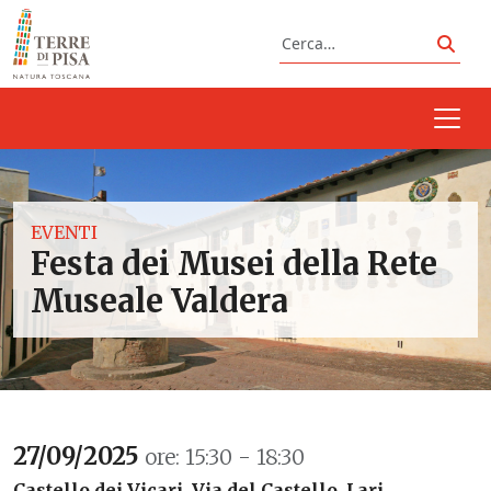
Vai al contenuto
Cerca
Cerc
EVENTI
Festa dei Musei della Rete
Museale Valdera
27/09/2025
ore: 15:30 - 18:30
Castello dei Vicari, Via del Castello, Lari