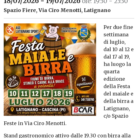
18/07/2026 - 19/07/2026
ore: 19:30 - 23:30
Spazio Fiere, Via Ciro Menotti, Latignano
Per due fine
settimana
di luglio,
dal 10 al 12 e
dal 17 al 19,
ha luogo la
quarta
edizione
della Festa
del maiale e
della birra a
Latignano,
c/o Spazio
Feste in Via Ciro Menotti.
Stand gastronomico attivo dalle 19.30 con birra alla