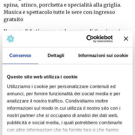
spina, stinco, porchetta e specialità alla griglia.
Musica e spettacolo tutte le sere con ingresso
gratuito
Il paese di
Latignano,
nel comune di Cascina
,
si
trova in mezzo ad una estesa campagna tra la SS
67bis dell’Arnaccio e il fosso dello Zannone.
Anticamente la zona era caratterizzata da “isolotti”
Consenso
Dettagli
Informazioni sui cookie
emergenti da paludi e canali che dalla valle del
fiume Era andavano fino al mare.
Scavi archeologici
hanno portato alla luce insediamenti pastorizi,
Questo sito web utilizza i cookie
mentre
sono ancora visibili tracce della
Utilizziamo i cookie per personalizzare contenuti ed
centuriazione romana.
annunci, per fornire funzionalità dei social media e per
analizzare il nostro traffico. Condividiamo inoltre
informazioni sul modo in cui utilizza il nostro sito con i
Info
: 349 733 0760
nostri partner che si occupano di analisi dei dati web,
Spazio Sagra Latignano
pubblicità e social media, i quali potrebbero combinarle
Pagina FB
con altre informazioni che ha fornito loro o che hanno