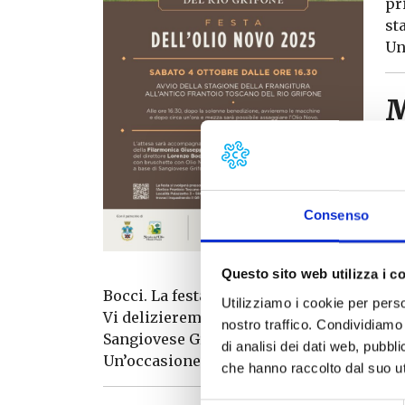
pr
st
Un
M
T
Pe
be
Consenso
in
es
Ve
Questo sito web utilizza i c
Bocci. La festa continua con il sapore inc
Utilizziamo i cookie per perso
Vi delizieremo con:
Bruschette con Olio
nostro traffico. Condividiamo 
Sangiovese Grifone IGT.
di analisi dei dati web, pubbl
Un’occasione perfetta per gustare l’auten
che hanno raccolto dal suo uti