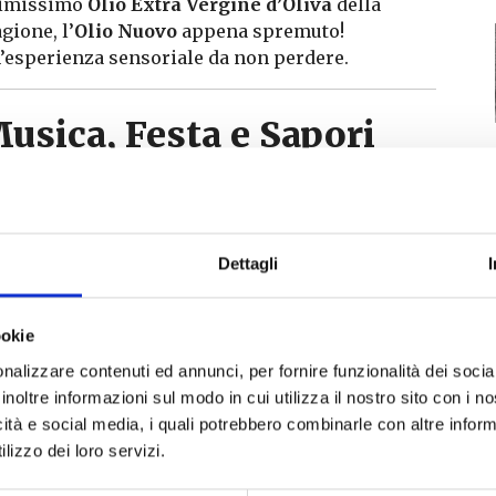
imissimo
Olio Extra Vergine d’Oliva
della
agione, l’
Olio Nuovo
appena spremuto!
’esperienza sensoriale da non perdere.
usica, Festa e Sapori
oscani
r accompagnare la nostra attesa e dare il giusto
nvenuto all’olio, ci immergeremo nelle note
Dettagli
dimenticabili del concerto
“ABBA FOREVER”
,
eguito dalla talentuosa Filarmonica Giuseppe
rdi APS – Calci, diretta dal Maestro Lorenzo
ookie
onfondibile della nostra tradizione.
nalizzare contenuti ed annunci, per fornire funzionalità dei socia
 Novo
e
Aperitivo della casa
con il nostro ottimo
inoltre informazioni sul modo in cui utilizza il nostro sito con i 
icità e social media, i quali potrebbero combinarle con altre inform
tico sapore di
Vicopisano (PI)
.
lizzo dei loro servizi.