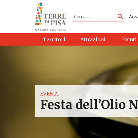
Vai al contenuto
Cerca
Are
Cerca
Territori
Attrazioni
Eventi
EVENTI
Festa dell’Olio 