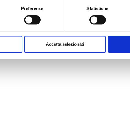
i
:
Preferenze
Statistiche
Località Palazzetto 3,
56010 Vicopisano (PI)
PRENOTAZIONE
amateci allo 050.79.88.70 o scriveteci a
Accetta selezionati