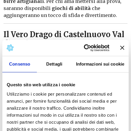
birre artigianali
. Per chi ama mettersi alla prova,
saranno disponibili
giochi di abilità
che
aggiungeranno un tocco di sfida e divertimento.
Il Vero Drago di Castelnuovo Val
di Cecina
Il “drago” nel nome della festa non è solo un
richiamo alla creatura mitologica. A Castelnuovo, il
Consenso
Dettagli
Informazioni sui cookie
drago è sorprendentemente reale e si materializza
in un
cocktail esclusivo
, creato per la prima
edizione dell’evento e divenuto da allora un vero e
Questo sito web utilizza i cookie
proprio simbolo. Non perdetevi l’occasione di
Utilizziamo i cookie per personalizzare contenuti ed
assaggiarlo!
annunci, per fornire funzionalità dei social media e per
analizzare il nostro traffico. Condividiamo inoltre
Tutti i concerti si terranno nella suggestiva
Piazza
informazioni sul modo in cui utilizza il nostro sito con i
Giacomo Matteotti
e
l’ingresso è completamente
nostri partner che si occupano di analisi dei dati web,
libero
. Vi aspettiamo numerosi per celebrare
pubblicità e social media, i quali potrebbero combinarle