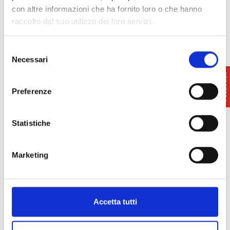
insieme la musica, i sapori e le tradizioni di
con altre informazioni che ha fornito loro o che hanno
Castelnuovo Val di Cecina.
raccolto dal suo utilizzo dei loro servizi.
Selezione
Necessari
del
consenso
Preferenze
Statistiche
Marketing
Accetta tutti