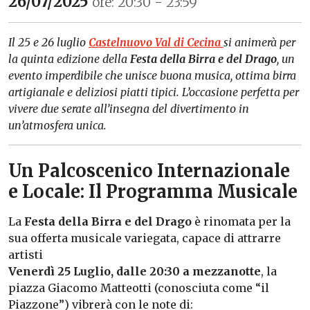
26/07/2025
ore: 20:30 - 23:59
Il 25 e 26 luglio
Castelnuovo Val di Cecina
si animerà per
la quinta edizione della
Festa della Birra e del Drago
, un
evento imperdibile che unisce buona musica, ottima birra
artigianale e deliziosi piatti tipici. L’occasione perfetta per
vivere due serate all’insegna del divertimento in
un’atmosfera unica.
Un Palcoscenico Internazionale
e Locale: Il Programma Musicale
La
Festa della Birra e del Drago
è rinomata per la
sua offerta musicale variegata, capace di attrarre
artisti
Venerdì 25 Luglio, dalle 20:30 a mezzanotte
, la
piazza Giacomo Matteotti (conosciuta come “il
Piazzone”) vibrerà con le note di: