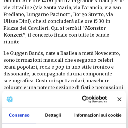
Duomo. Alle ore 14.00 partirà la grande sfilata per le
vie cittadine (Via Santa Maria, via l’Arancio, via San
Frediano, Lungarno Pacinotti, Borgo Stretto, via
Ulisse Dini), che si concluderà alle ore 15.30 in
Piazza dei Cavalieri. Qui si terrà il “
Monster
Konzert”
, il concerto finale con tutte le bande
riunite.
Le Guggen Bands, nate a Basilea a metà Novecento,
sono formazioni musicali che eseguono celebri
brani popolari, rock e pop in uno stile ironico e
dissonante, accompagnato da una componente
scenografica. Costumi spettacolari, maschere
colorate e una potente sezione di fiati e percussioni
trasformano ogni sfilata in un’esperienza
coinvolgente, capace di parlare a un pubblico
internazionale
Consenso
Dettagli
Informazioni sui cookie