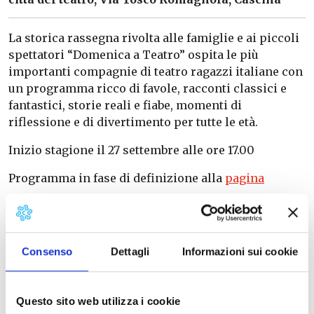
La storica rassegna rivolta alle famiglie e ai piccoli
spettatori “Domenica a Teatro” ospita le più
importanti compagnie di teatro ragazzi italiane con
un programma ricco di favole, racconti classici e
fantastici, storie reali e fiabe, momenti di
riflessione e di divertimento per tutte le età.
Inizio stagione il 27 settembre alle ore 17.00
Programma in fase di definizione alla
pagina
Info
: 050.744400
Città del Teatro
Consenso
Dettagli
Informazioni sui cookie
info@lacittadelteatro.it
www.cittadelteatro.it
Questo sito web utilizza i cookie