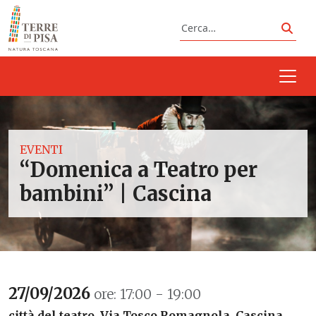
Vai al contenuto
Cerca
Cerc
EVENTI
“Domenica a Teatro per
bambini” | Cascina
27/09/2026
ore: 17:00 - 19:00
città del teatro, Via Tosco Romagnola, Cascina